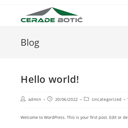
Preskoči
na
sadržaj
Blog
Hello world!
Autor
Objava
Kategorija
admin
20/06/2022
Uncategorized
objave:
objavljena:
objave:
Welcome to WordPress. This is your first post. Edit or dele