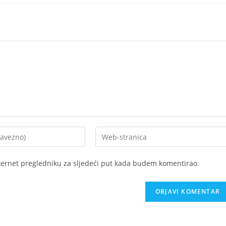
Upišite
svoju
web
ternet pregledniku za sljedeći put kada budem komentirao.
adresu
(opcionalno)