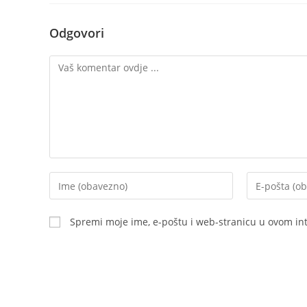
Odgovori
Komentar
Upišite
Upišite
vaše
svoju
ime
email
Spremi moje ime, e-poštu i web-stranicu u ovom in
ili
adresu
korisničko
za
ime
komentiranje
za
komentiranje